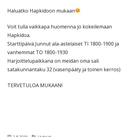
Haluatko Hapkidoon mukaan
Voit tulla vaikkapa huomenna jo kokeilemaan
Hapkidoa.
Starttipäivä Junnut ala-astelaiset TI 1800-1900 ja
vanhemmat TO 1800-1930
Harjoittelupaikkana on meidän oma sali
satakunnantaku 32 (vasenpääty ja toinen kerros)
TERVETULOA MUKAAN!
Julkaistu
Kategoriat
2.8.2016
Uutiset