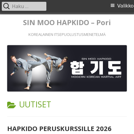
Haku:
Ensisijainen
Valikko
valikko
Siirry
SIN MOO HAPKIDO – Pori
sisältöön
KOREALAINEN ITSEPUOLUSTUSMENETELMÄ
KATEGORIA:
UUTISET
HAPKIDO PERUSKURSSILLE 2026