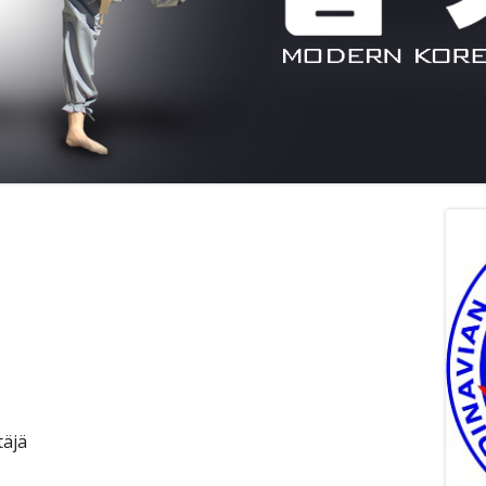
Si
täjä