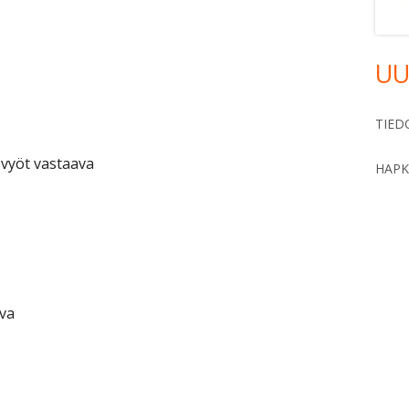
UU
TIED
 vyöt vastaava
HAPK
ava