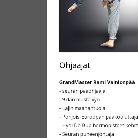
Ohjaajat
GrandMaster Rami Vainio
npää
- seuran pääohjaaja
- 9 dan musta vyö
- Lajin maahantuoja
- Pohjois-Euroopan pääkouluttaja
- Hyol Do Bup hermopisteet kehit
- Seuran puheenjohtaja