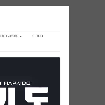
 MOO HAPKIDO
UUTISET
ITIETOA
ADUOINTI
PERUSSÄÄNTÖÄ