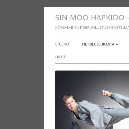
Siirry
SIN MOO HAPKIDO –
sisältöön
KOREALAINEN ITSEPUOLUSTUSMENETELM
Ensisijainen
ETUSIVU
TIETOJA SEURASTA
valikko
PORIN SIN MOO HAPKIDO
LINKIT
TREENIRYHMÄT
OHJAAJAT
KUVAT JA VIDEOT