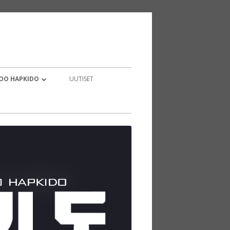
OO HAPKIDO
UUTISET
TIETOA
UOINTI
RUSSÄÄNTÖÄ