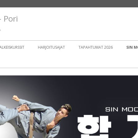
 Pori
Ä
ALKEISKURSSIT
HARJOITUSAJAT
TAPAHTUMAT 2026
SIN M
LAJI
GRAD
9 PE